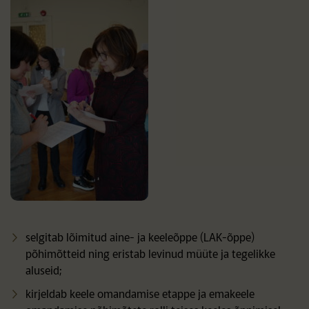
selgitab l
õimitud aine- ja keeleõppe (LAK-õppe)
põhimõtteid ning eristab levinud müüte ja tegelikke
aluseid;
kirjeldab keele omandamise etappe ja emakeele