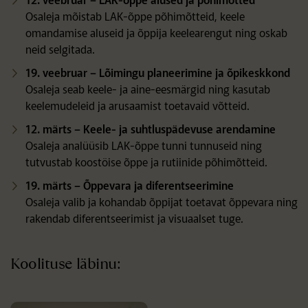
Osaleja mõistab LAK-õppe põhimõtteid, keele
omandamise aluseid ja õppija keelearengut ning oskab
neid selgitada.
19. veebruar
– L
õimingu planeerimine ja õpikeskkond
Osaleja seab keele- ja aine-eesmärgid ning kasutab
keelemudeleid ja arusaamist toetavaid võtteid.
12. märts
– Keele- ja suhtlusp
ädevuse arendamine
Osaleja analüüsib LAK-õppe tunni tunnuseid ning
tutvustab koostöise õppe ja rutiinide põhimõtteid.
19. märts
–
Õppevara ja diferentseerimine
Osaleja valib ja kohandab õppijat toetavat õppevara ning
rakendab diferentseerimist ja visuaalset tuge.
Koolituse läbinu: