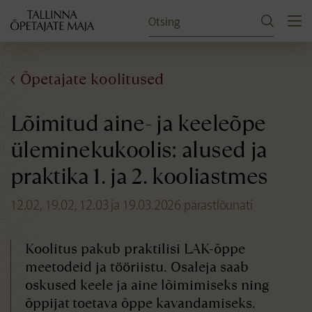
Otsing
ET
EN
RU
Õpetajate koolitused
Lõimitud aine- ja keeleõpe
üleminekukoolis: alused ja
praktika 1. ja 2. kooliastmes
12.02, 19.02, 12.03 ja 19.03.2026 pärastlõunati
Koolitus pakub praktilisi LAK-õppe
meetodeid ja tööriistu. Osaleja saab
oskused keele ja aine lõimimiseks ning
õppijat toetava õppe kavandamiseks.