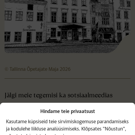
© Tallinna Õpetajate Maja 2026
Jälgi meie tegemisi ka sotsiaalmeedias
Hindame teie privaatsust
Kasutame küpsiseid teie sirvimiskogemuse parandamiseks
ja kodulehe liikluse analüüsimiseks. Klõpsates "Nõustun",
Liitu uudiskirjaga