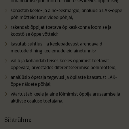
omandamise p
õhimõtete rolli teises keeles õppimisel;
s
õnastab keele- ja aine-eesmärgid; analüüsib LAK-õppe
põhimõtteid tunnivideo põhjal,
rakendab
õppijat toetava õpikeskkonna loomise ja
koostöise õppe võtteid;
kasutab suhtlus- ja keelep
ädevust arendavaid
meetodeid ning keelemudeleid ainetunnis;
valib ja kohandab teises keeles
õppimist toetavat
õppevara, arvestades diferentseerimise põhimõtteid;
anal
üüsib õpetaja tegevusi ja õpilaste kaasatust LAK-
õppe näidete põhjal;
v
äärtustab keele ja aine lõimimist õppija arusaamise ja
aktiivse osaluse toetajana.
Sihtrühm: