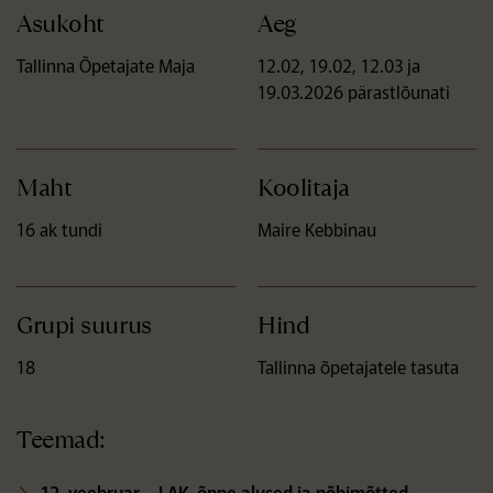
Asukoht
Aeg
Tallinna Õpetajate Maja
12.02, 19.02, 12.03 ja
19.03.2026 pärastlõunati
Maht
Koolitaja
16 ak tundi
Maire Kebbinau
Grupi suurus
Hind
18
Tallinna õpetajatele tasuta
Teemad:
12. veebruar
– LAK-
õppe alused ja põhimõtted