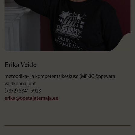
Erika Veide
metoodika- ja kompetentsikeskuse (MEKK) õppevara
valdkonna juht
(+372) 5341 5923
erika@opetajatemaja.ee