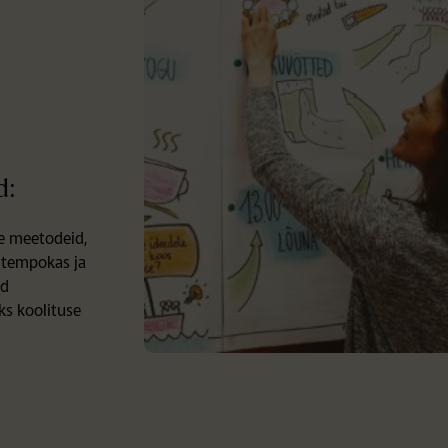
d:
pe meetodeid,
n tempokas ja
ad
ks koolituse