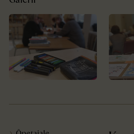
Õpetajale