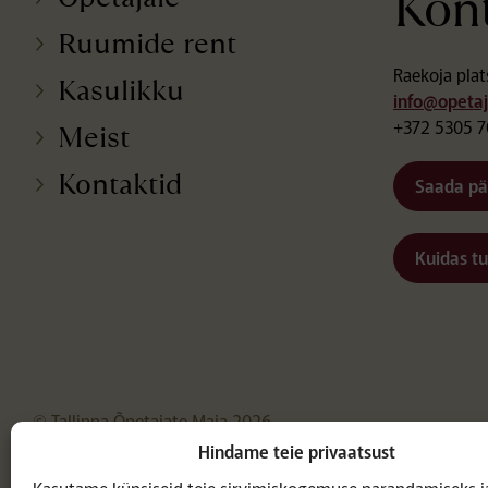
Kon
Ruumide rent
Raekoja plat
Kasulikku
info@opeta
+372 5305 
Meist
Kontaktid
Saada pä
Kuidas tu
© Tallinna Õpetajate Maja 2026
Hindame teie privaatsust