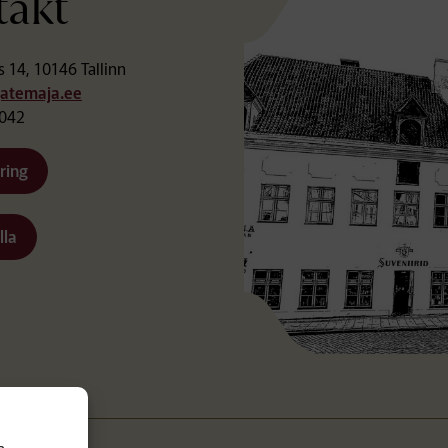
takt
s 14, 10146 Tallinn
jatemaja.ee
7042
ring
lla