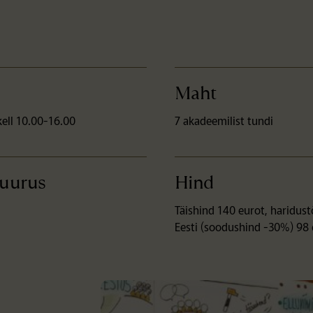
Maht
kell 10.00-16.00
7 akadeemilist tundi
suurus
Hind
Täishind 140 eurot, haridust
Eesti (soodushind -30%) 98 