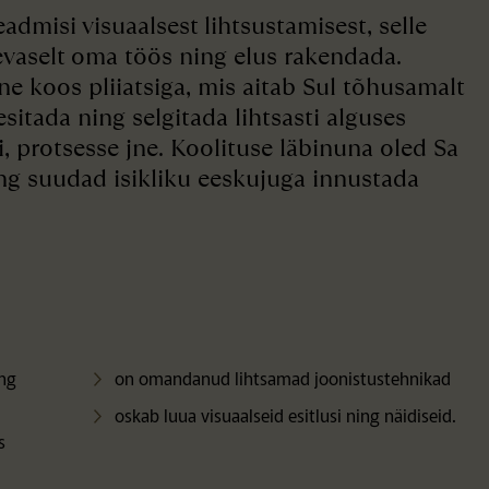
admisi visuaalsest lihtsustamisest, selle
evaselt oma töös ning elus rakendada.
e koos pliiatsiga, mis aitab Sul tõhusamalt
sitada ning selgitada lihtsasti alguses
i, protsesse jne. Koolituse läbinuna oled Sa
ng suudad isikliku eeskujuga innustada
ing
on omandanud lihtsamad joonistustehnikad
oskab luua visuaalseid esitlusi ning näidiseid.
s