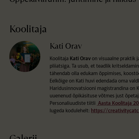
Koolitaja
Kati Orav
Koolitaja
Kati Orav
on visuaalne praktik j
pliiatsiga. Ta usub, et teadlik kritselda
tähendab olla edukam õppimises, koostöös
Eelkõige on Kati huvi edendada oma valdk
Haridusinnovatsiooni magistrandina on 
uuenenud õpikäsituse võtmes just õpetaja
Personaliuudiste tiitli
Aasta Koolitaja 2
lugeda kodulehelt:
https://creativitycat
Galerii