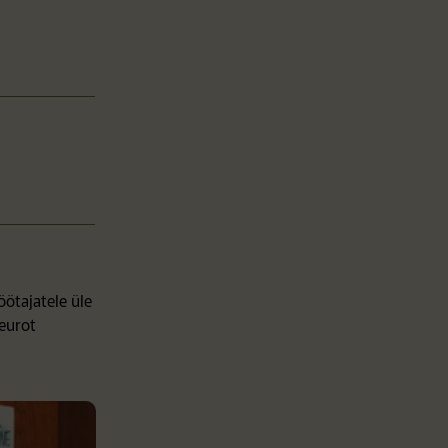
öötajatele üle
eurot