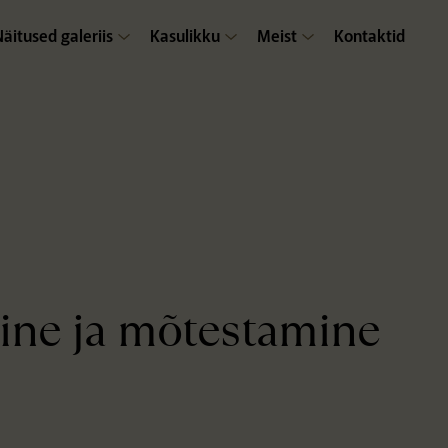
Näitused galeriis
Kasulikku
Meist
Kontaktid
mine ja mõtestamine