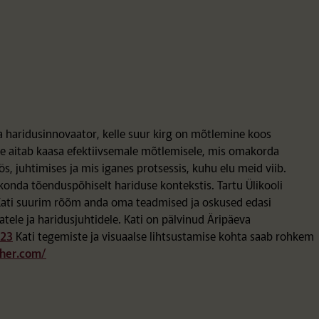
a haridusinnovaator, kelle suur kirg on mõtlemine koos
mine aitab kaasa efektiivsemale mõtlemisele, mis omakorda
, juhtimises ja mis iganes protsessis, kuhu elu meid viib.
onda tõenduspõhiselt hariduse kontekstis. Tartu Ülikooli
Kati suurim rõõm anda oma teadmised ja oskused edasi
tele ja haridusjuhtidele. Kati on pälvinud Äripäeva
023
Kati tegemiste ja visuaalse lihtsustamise kohta saab rohkem
cher.com/