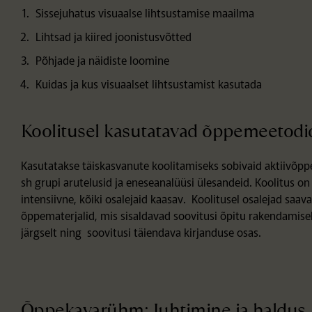
Sissejuhatus visuaalse lihtsustamise maailma
Lihtsad ja kiired joonistusvõtted
Põhjade ja näidiste loomine
Kuidas ja kus visuaalset lihtsustamist kasutada
Koolitusel kasutatavad õppemeetodi
Kasutatakse täiskasvanute koolitamiseks sobivaid aktiivõp
sh grupi arutelusid ja eneseanalüüsi ülesandeid. Koolitus o
intensiivne, kõiki osalejaid kaasav. Koolitusel osalejad saav
õppematerjalid, mis sisaldavad soovitusi õpitu rakendamise
järgselt ning soovitusi täiendava kirjanduse osas.
Õppekavarühm: Juhtimine ja haldus