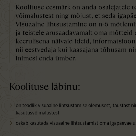
Koolituse eesmärk on anda osalejatele te
võimalustest ning mõjust, et seda igapä
Visuaalne lihtsustamine on n-ö mõtlemin
ja teistele arusaadavamalt oma mõtteid e
keerulisena näivaid ideid, informatsioon
nii eestvedaja kui kaasajana tõhusam ni
inimesi enda ümber.
Koolituse läbinu:
on teadlik visuaalne lihtsustamise olemusest, taustast n
kasutusvõimalustest
oskab kasutada visuaalne lihtsustamist oma igapäevaelu